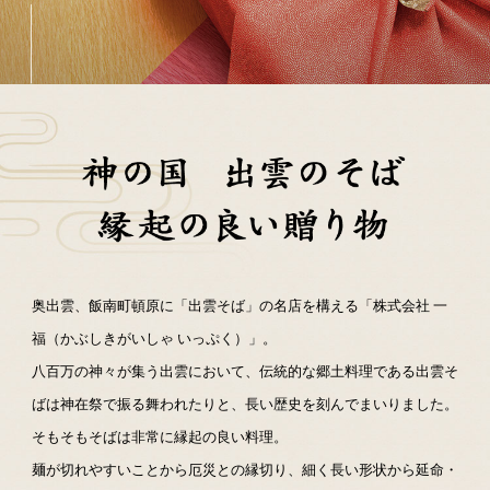
奥出雲、飯南町頓原に「出雲そば」の名店を構える「株式会社 一
福（かぶしきがいしゃ いっぷく）」。
八百万の神々が集う出雲において、伝統的な郷土料理である出雲そ
ばは神在祭で振る舞われたりと、長い歴史を刻んでまいりました。
そもそもそばは非常に縁起の良い料理。
麺が切れやすいことから厄災との縁切り、細く長い形状から延命・